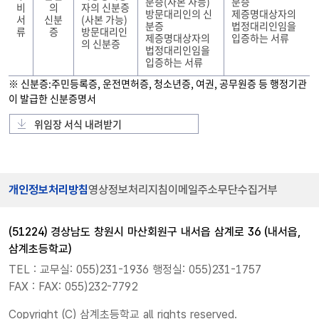
분증(사본 사능)
분증
비
의
자의 신분증
방문대리인의 신
제증명대상자의
서
신분
(사본 가능)
분증
법정대리인임을
류
증
방문대리인
제증명대상자의
입증하는 서류
의 신분증
법정대리인임을
입증하는 서류
※ 신분증:주민등록증, 운전면허증, 청소년증, 여권, 공무원증 등 행정기관
이 발급한 신분증명서
위임장 서식 내려받기
개인정보처리방침
영상정보처리지침
이메일주소무단수집거부
(51224) 경상남도 창원시 마산회원구 내서읍 삼계로 36 (내서읍,
삼계초등학교)
TEL : 교무실: 055)231-1936 행정실: 055)231-1757
FAX : FAX: 055)232-7792
Copyright (C) 삼계초등학교 all rights reserved.