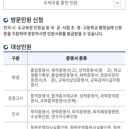
우체국을 통한 민원
방문민원 신청
전국 시·도교육청 민원실 및 국·공·사립 초·중·고등학교 행정실에 신분
증을 지참하여 방문하시면 민원서류를 발급받을 수 있습니다.
대상민원
구분
증명서 종류
졸업증명서, 제적증명서(고), 성적증명서(중 · 고), 학교
생활기록부, 졸업예정증명서, 재학증명서, 정원외관리
학생
증명서(초 · 중), 교육비납입증명서, 교육급여수급자증
명서
합격증명서, 합격증서재교부, 성적증명서, 과목합격증
검정고시
명서, 과목합격증명서(전체)
재직증명서, 경력증명서, 퇴직증명원, 퇴직예정증명원,
인사
수상확인원, 연수이수확인원
학원운영자사실확인원, 학원운영휴원사실확인원, 학원