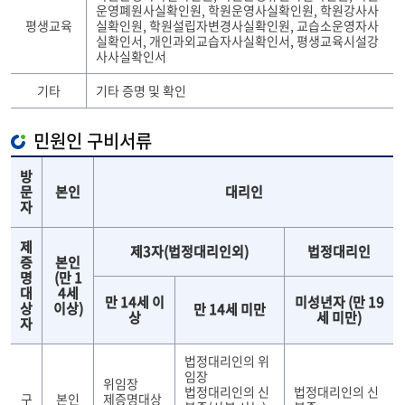
운영폐원사실확인원, 학원운영사실확인원, 학원강사사
평생교육
실확인원, 학원설립자변경사실확인원, 교습소운영자사
실확인서, 개인과외교습자사실확인서, 평생교육시설강
사사실확인서
기타
기타 증명 및 확인
민원인 구비서류
방
문
본인
대리인
자
제
제3자(법정대리인외)
법정대리인
증
본인
명
(만 1
대
4세
만 14세 이
미성년자 (만 19
상
이상)
만 14세 미만
상
세 미만)
자
법정대리인의 위
임장
위임장
법정대리인의 신
법정대리인의 신
구
본인
제증명대상