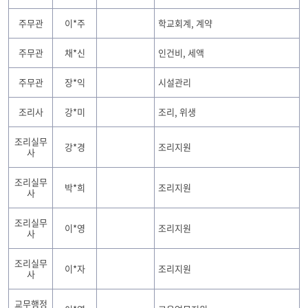
주무관
이*주
학교회계, 계약
주무관
채*신
인건비, 세액
주무관
장*익
시설관리
조리사
강*미
조리, 위생
조리실무
강*경
조리지원
사
조리실무
박*희
조리지원
사
조리실무
이*영
조리지원
사
조리실무
이*자
조리지원
사
교무행정