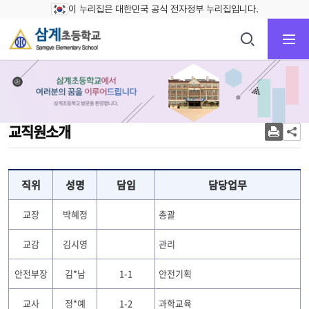
이 누리집은 대한민국 공식 전자정부 누리집입니다.
교직원소개
직위
성명
담임
담당업무
교장
박혜정
총괄
교감
김시영
관리
안전부장
김*남
1-1
안전기획
교사
정*예
1-2
과학교육