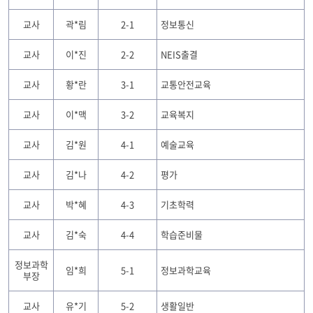
교사
곽*림
2-1
정보통신
교사
이*진
2-2
NEIS출결
교사
황*란
3-1
교통안전교육
교사
이*맥
3-2
교육복지
교사
김*원
4-1
예술교육
교사
김*나
4-2
평가
교사
박*혜
4-3
기초학력
교사
김*숙
4-4
학습준비물
정보과학
임*희
5-1
정보과학교육
부장
교사
유*기
5-2
생활일반