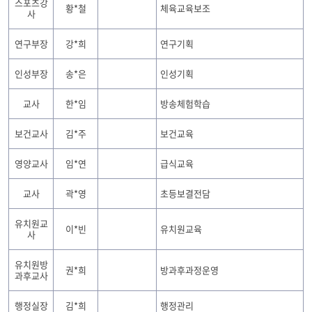
스포츠강
황*철
체육교육보조
사
연구부장
강*희
연구기획
인성부장
송*은
인성기획
교사
한*임
방송체험학습
보건교사
김*주
보건교육
영양교사
임*연
급식교육
교사
곽*영
초등보결전담
유치원교
이*빈
유치원교육
사
유치원방
권*희
방과후과정운영
과후교사
행정실장
김*희
행정관리