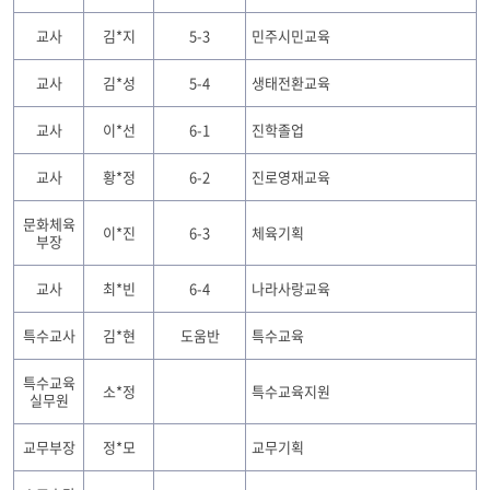
교사
김*지
5-3
민주시민교육
교사
김*성
5-4
생태전환교육
교사
이*선
6-1
진학졸업
교사
황*정
6-2
진로영재교육
문화체육
이*진
6-3
체육기획
부장
교사
최*빈
6-4
나라사랑교육
특수교사
김*현
도움반
특수교육
특수교육
소*정
특수교육지원
실무원
교무부장
정*모
교무기획