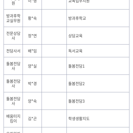
이*영
교육업무지원
원
방과후학
황*숙
방과후학교
교실무원
전문상담
정*연
상담교육
사
전담사서
배*임
독서교육
돌봄전담
양*실
돌봄전담1
사
돌봄전담
박*경
돌봄전담2
사
돌봄전담
양*숙
돌봄전담3
사
배움터지
김*곤
학생생활지도
킴이