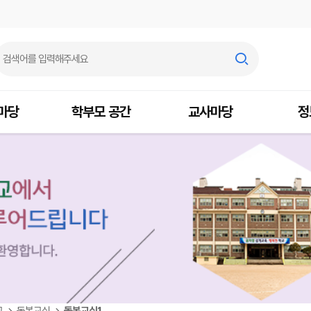
마당
학부모 공간
교사마당
정
교
돌봄교실
돌봄교실1