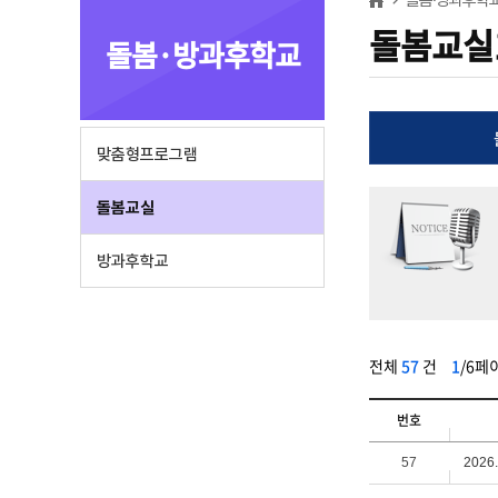
돌봄교실
돌봄·방과후학교
맞춤형프로그램
돌봄교실
방과후학교
전체
57
건
1
/6페
번호
57
202