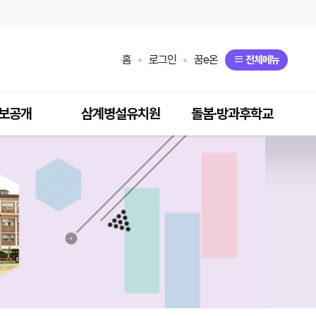
홈
로그인
꿈e온
전체메뉴
보공개
삼계병설유치원
돌봄·방과후학교