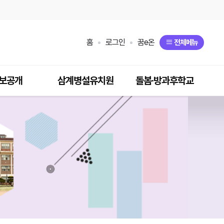
홈
로그인
꿈e온
전체메뉴
보공개
삼계병설유치원
돌봄·방과후학교